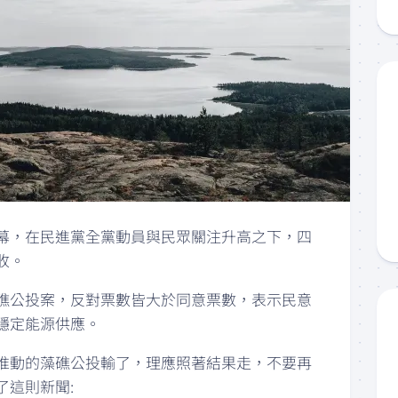
幕，在民進黨全黨動員與民眾關注升高之下，四
收。
礁公投案，反對票數皆大於同意票數，表示民意
穩定能源供應。
推動的藻礁公投輸了，理應照著結果走，不要再
了這則新聞: