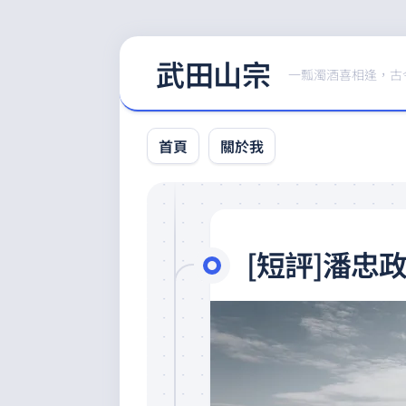
Skip
武田山宗
to
一瓢濁酒喜相逢，古
content
首頁
關於我
[短評]潘忠