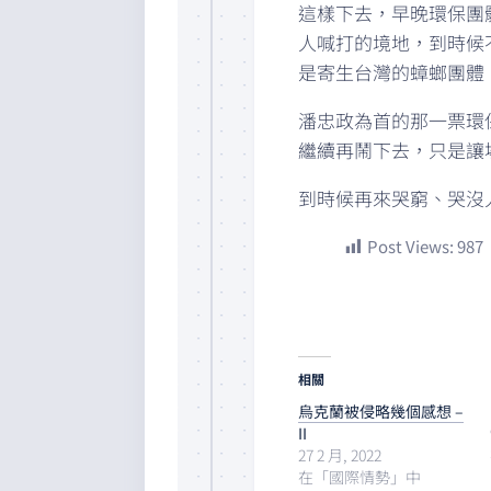
這樣下去，早晚環保團
人喊打的境地，到時候
是寄生台灣的蟑螂團體
潘忠政為首的那一票環
繼續再鬧下去，只是讓
到時候再來哭窮、哭沒
Post Views:
987
相關
烏克蘭被侵略幾個感想 –
II
27 2 月, 2022
在「國際情勢」中