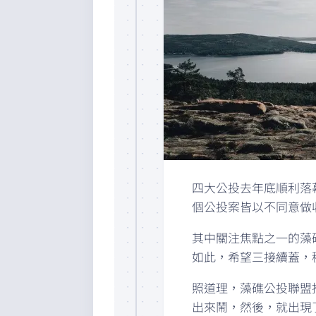
四大公投去年底順利落
個公投案皆以不同意做
其中關注焦點之一的藻
如此，希望三接續蓋，
照道理，藻礁公投聯盟
出來鬧，然後，就出現