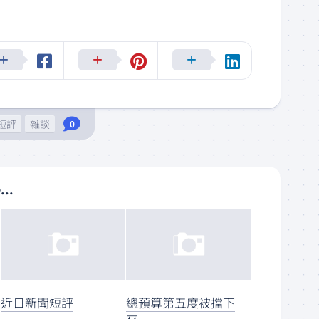
短評
雜談
0
...
近日新聞短評
總預算第五度被擋下
來