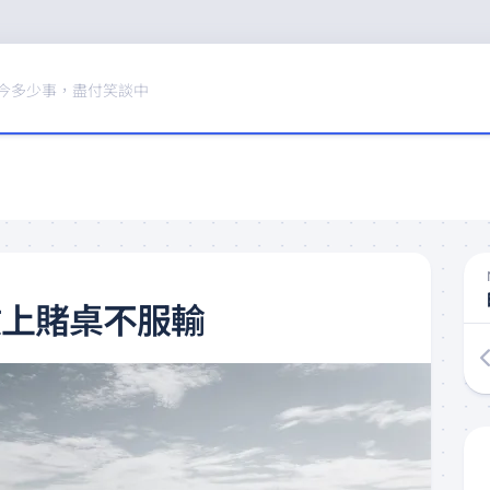
今多少事，盡付笑談中
政上賭桌不服輸