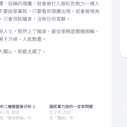
體，俗稱的環團，就會被打入跟紅色勢力一樣人
不要說是募款，只要看到環團出現，就會被視為
，只會消耗糧食，沒有任何貢獻。
保人士，既然上了賭桌，最佳策略是願賭服輸，
場子冷掉，人氣散盡。
人關心，就都太遲了。
中二補選盤後分析-1
國民黨力挺的一定有問題
9 1 月, 2022
21 1 月, 2022
在「政治評論」中
在「雜談」中