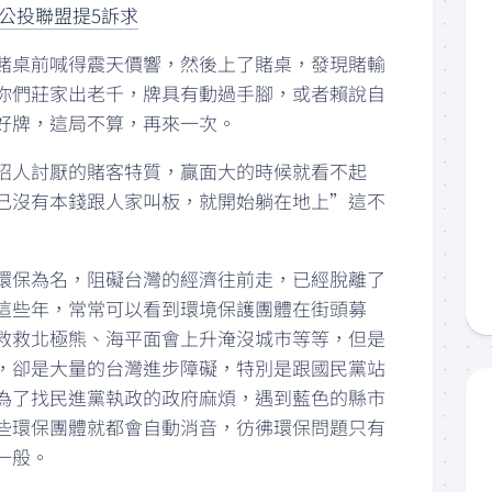
公投聯盟提5訴求
賭桌前喊得震天價響，然後上了賭桌，發現賭輸
你們莊家出老千，牌具有動過手腳，或者賴說自
好牌，這局不算，再來一次。
招人討厭的賭客特質，贏面大的時候就看不起
己沒有本錢跟人家叫板，就開始躺在地上”這不
環保為名，阻礙台灣的經濟往前走，已經脫離了
這些年，常常可以看到環境保護團體在街頭募
救救北極熊、海平面會上升淹沒城市等等，但是
，卻是大量的台灣進步障礙，特別是跟國民黨站
為了找民進黨執政的政府麻煩，遇到藍色的縣市
些環保團體就都會自動消音，彷彿環保問題只有
一般。