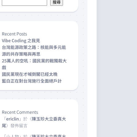
搜尋
Recent Posts
Vibe Coding 之我見
台灣能源政策之路：核能與多元能
源的共存策略與再思
25萬人的空吼：國民黨的戰獨裁大
戲
國民黨現在才喊倒閣已經太晚
藍白正在對台灣施行全面絕戶計
Recent Comments
「
ericlin
」於〈
陳玉珍大立委真大
尾
〉發佈留言
「
小人物
」於〈
陳玉珍大立委真大