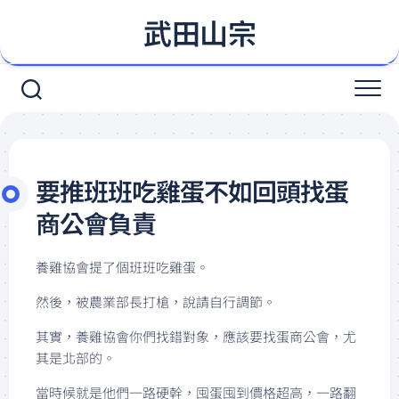
Skip
武田山宗
to
content
要推班班吃雞蛋不如回頭找蛋
商公會負責
養雞協會提了個班班吃雞蛋。
然後，被農業部長打槍，說請自行調節。
其實，養雞協會你們找錯對象，應該要找蛋商公會，尤
其是北部的。
當時候就是他們一路硬幹，囤蛋囤到價格超高，一路翻