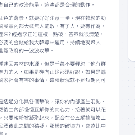
聚自己的政治能量，這些都是合理的動作。
紅色的背景，就要好好注意一番。現在韓粉的動
國民黨內部大概無人能敵，有了人，要有作為，
裡來? 經過李正皓這樣一點破，答案就很清楚，
必要的金錢給我大韓導來運用，持續地凝聚人
進黨政府的一波波攻擊。
種迷因素材的來源，但是千萬不要輕忽了他有群
魅力的人，如果是導向正途那還好說，如果是煽
國家社會有害的事情，這種狀況就不是短期內可
是透過分化與各個擊破，讓你的內部產生混亂，
然後由內部慢慢瓦解你的向心力，接著就可以花
。只要韓粉被凝聚起來，配合在台五縱搞破壞工
民眾彼此之間的猜疑，那樣的破壞力，會遠比中
害。