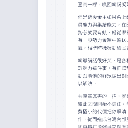
登高一呼，喚回韓粉凝
但是背後金主如果染上
員能力與集結能力，在
勢必就要有錢，錢從哪
有一股勢力會暗中輸送
氣，相準時機發動給民
韓導講話很好笑，是各
眾魅力這件事，有群眾
動跟隨他的群眾做出對
以解決。
共產黨厲害的一招，就
彼此之間開始不信任，
費極小的代價把你擊潰
作，從而造成台灣內部
國直接打飛彈過來還厲