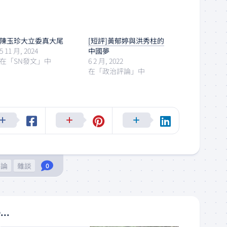
陳玉珍大立委真大尾
[短評]黃郁婷與洪秀柱的
5 11 月, 2024
中國夢
在「SN發文」中
6 2 月, 2022
在「政治評論」中
評論
雜談
0
...