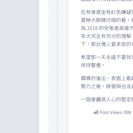
在背後資金有紅色嫌疑
要睜大眼睛仔細的看，提
為 2018 的受害者
多大完全有充分的理解
下，那台灣人要承受的
希望那一天永遠不要到
保持警覺。
韓導的復出，表面上看
勢力之後，綠營與台派
一個會蠱惑人心的堅定
Post Views:
998