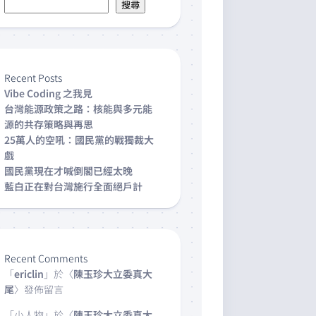
搜尋
Recent Posts
Vibe Coding 之我見
台灣能源政策之路：核能與多元能
源的共存策略與再思
25萬人的空吼：國民黨的戰獨裁大
戲
國民黨現在才喊倒閣已經太晚
藍白正在對台灣施行全面絕戶計
Recent Comments
「
ericlin
」於〈
陳玉珍大立委真大
尾
〉發佈留言
「
小人物
」於〈
陳玉珍大立委真大