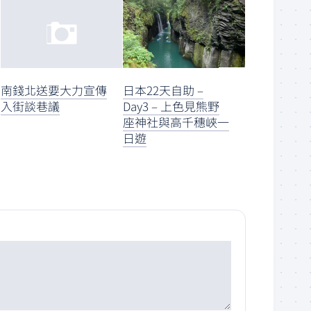
南錢北送要大力宣傳
日本22天自助 –
入街談巷議
Day3 – 上色見熊野
座神社與高千穗峽一
日遊