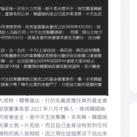
入爬梳，韓導復出，打的名義是擔任典亮基金會
個董事長是 2021 年八月才換人，換成韓國瑜
的背後金主，是中天生技集團。本來嘛，韓國瑜
民黨士氣一片低迷，而且自己金身沒有受到任何
韓粉的高人氣相挺，因之現在這個景況下站出來