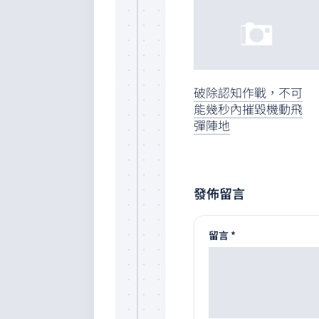
破除認知作戰，不可
能幾秒內摧毀機動飛
彈陣地
發佈留言
留言
*