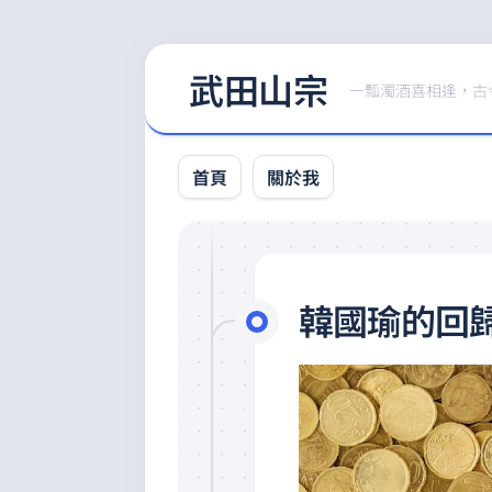
Skip
武田山宗
to
一瓢濁酒喜相逢，古
content
首頁
關於我
韓國瑜的回