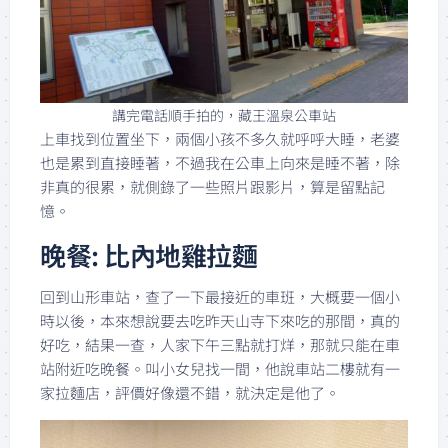
講完電話順手拍的，藏王溫泉公車站
上車找到位置坐下，兩個小孩不多久就呼呼大睡，老婆
也是累到直接睡著，不過我在公車上向來是睡不著，除
非真的很累，就側錄了一些照片跟影片，算是留點記
憶。
晚餐: 比內地雞拉麵
回到山形車站，查了一下最接近的車班，大概要一個小
時以後，本來想說要去吃昨天山寺下來吃的那間，真的
好吃，結果一查，人家下午三點就打烊，那就只能在車
站附近吃晚餐。叫小女兒找一間，他說車站二樓就有一
家拉麵店，評價好像還不錯，就決定是他了。