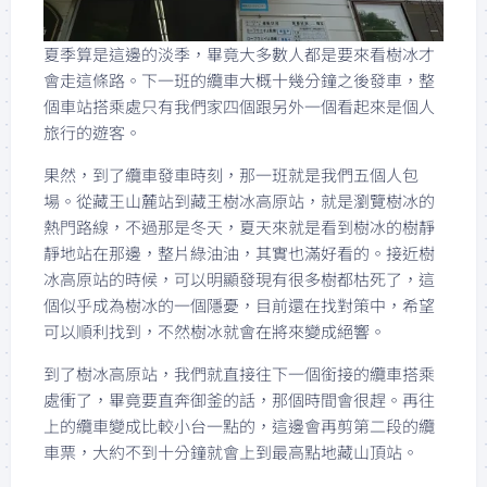
夏季算是這邊的淡季，畢竟大多數人都是要來看樹冰才
會走這條路。下一班的纜車大概十幾分鐘之後發車，整
個車站搭乘處只有我們家四個跟另外一個看起來是個人
旅行的遊客。
果然，到了纜車發車時刻，那一班就是我們五個人包
場。從藏王山麓站到藏王樹冰高原站，就是瀏覽樹冰的
熱門路線，不過那是冬天，夏天來就是看到樹冰的樹靜
靜地站在那邊，整片綠油油，其實也滿好看的。接近樹
冰高原站的時候，可以明顯發現有很多樹都枯死了，這
個似乎成為樹冰的一個隱憂，目前還在找對策中，希望
可以順利找到，不然樹冰就會在將來變成絕響。
到了樹冰高原站，我們就直接往下一個銜接的纜車搭乘
處衝了，畢竟要直奔御釜的話，那個時間會很趕。再往
上的纜車變成比較小台一點的，這邊會再剪第二段的纜
車票，大約不到十分鐘就會上到最高點地藏山頂站。