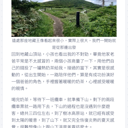
遠處那座地藏王像看起來很小，實際上很大，我們一開始就
是從那邊出發
回到地藏山頂站，小孩也看出我的不對勁，畢竟他家老
爸平常是不太感冒的，兩個小孩商量了一下，用他們自
己的錢投了一罐熱奶茶給我。接過的當下，其實是很感
動的，從出生開始，一路陪伴他們，算是有成功扮演好
一個爸爸的角色，手裡握著暖暖的奶茶，心裡感受暖暖
的親情。
喝完奶茶，等待下一班纜車，就準備下山。剩下的兩段
纜車票就一路用下去，下山的過程也是沒遇到什麼遊
客，總共三四位左右，到了樹冰高原站，就已經有感受
到太陽的暖意，到了山下，就又完全恢復炎熱的夏天感
覺，很難想像山上跟山下溫度差異這麼大。