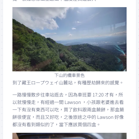
下山的纜車景色
到了藏王ロープウェイ山麓站，有種歷劫歸來的感覺。
一路慢慢散步往車站逛去，因為車班要 17:20 才有，所
以就慢慢走，有經過一間 Lawson ，小孩跟老婆進去看
一下有沒有東西可以吃，買了飲料跟兩盒蕨餅，那盒蕨
餅很便宜，而且又好吃，之後旅途之中的 Lawson 好像
都沒有看到類似的了，當下應該買個四盒。