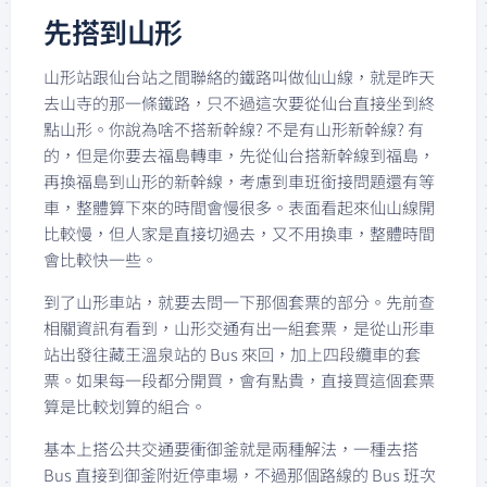
先搭到山形
山形站跟仙台站之間聯絡的鐵路叫做仙山線，就是昨天
去山寺的那一條鐵路，只不過這次要從仙台直接坐到終
點山形。你說為啥不搭新幹線? 不是有山形新幹線? 有
的，但是你要去福島轉車，先從仙台搭新幹線到福島，
再換福島到山形的新幹線，考慮到車班銜接問題還有等
車，整體算下來的時間會慢很多。表面看起來仙山線開
比較慢，但人家是直接切過去，又不用換車，整體時間
會比較快一些。
到了山形車站，就要去問一下那個套票的部分。先前查
相關資訊有看到，山形交通有出一組套票，是從山形車
站出發往藏王溫泉站的 Bus 來回，加上四段纜車的套
票。如果每一段都分開買，會有點貴，直接買這個套票
算是比較划算的組合。
基本上搭公共交通要衝御釜就是兩種解法，一種去搭
Bus 直接到御釜附近停車場，不過那個路線的 Bus 班次