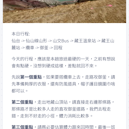
本日行程:
仙台 -> 仙山線山形 -> 山交Bus -> 藏王溫泉站 -> 藏王山
麓站 -> 纜車 -> 御釜 -> 回程
今天的行程，應該是本趟旅途最硬的一天，之前有想說
會有點硬，沒想到硬成這樣，差點就回不來。
先說
第一個重點
，如果要搭纜車上去，走路攻御釜，請
先準備夠厚的衣服，還有防風道具，帽子護目鏡圍巾啥
都可以。
第二個重點
，走出地藏山頂站，請直接走右邊那條路，
那條路才是比較多人走的直攻御釜道路，我們去程走
錯，走到不好走的小徑，體力消耗比較多。
第三個重點
，請務必要估算體力跟來回時間，最後一班