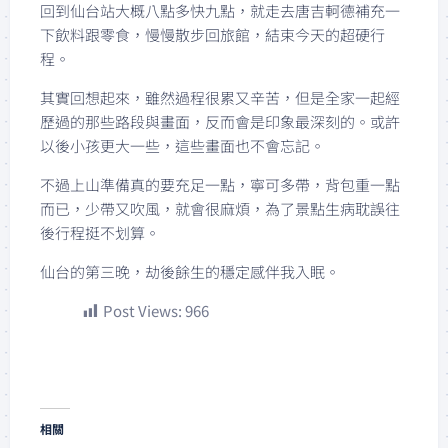
回到仙台站大概八點多快九點，就走去唐吉軻德補充一
下飲料跟零食，慢慢散步回旅館，結束今天的超硬行
程。
其實回想起來，雖然過程很累又辛苦，但是全家一起經
歷過的那些路段與畫面，反而會是印象最深刻的。或許
以後小孩更大一些，這些畫面也不會忘記。
不過上山準備真的要充足一點，寧可多帶，背包重一點
而已，少帶又吹風，就會很麻煩，為了景點生病耽誤往
後行程挺不划算。
仙台的第三晚，劫後餘生的穩定感伴我入眠。
Post Views:
966
相關