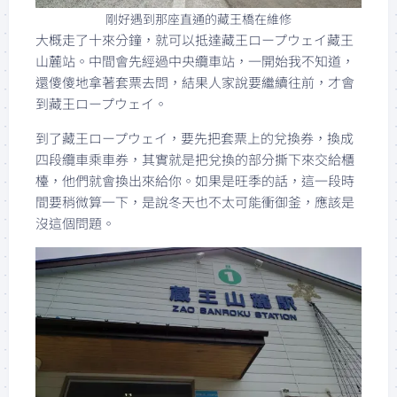
剛好遇到那座直通的藏王橋在維修
大概走了十來分鐘，就可以抵達藏王ロープウェイ藏王
山麓站。中間會先經過中央纜車站，一開始我不知道，
還傻傻地拿著套票去問，結果人家說要繼續往前，才會
到藏王ロープウェイ。
到了藏王ロープウェイ，要先把套票上的兌換券，換成
四段纜車乘車券，其實就是把兌換的部分撕下來交給櫃
檯，他們就會換出來給你。如果是旺季的話，這一段時
間要稍微算一下，是說冬天也不太可能衝御釜，應該是
沒這個問題。