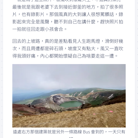
最後就是我跟老婆下去到接近御釜的地方，拍了很多照
片，也有錄影片。那個風真的大到讓人很想罵髒話，錄
影起來完全是風聲，聽不到自己在講什麼，趕快照片拍
一拍就往回走跟小孩會合。
回去的上坡路，真的是差點看見人生跑馬燈，滑倒好幾
次，而且周遭都是碎石頭，坡度又有點大，風又一直吹
得我頭好痛，內心都開始懷疑自己為啥要走這一遭。
遠處右方那個建築就是另外一條路線 Bus 會到的，一天只有