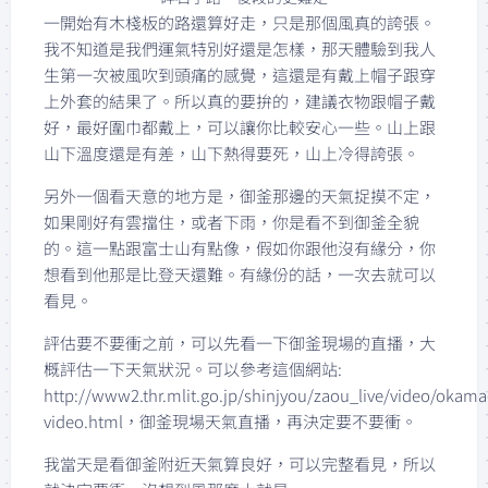
一開始有木棧板的路還算好走，只是那個風真的誇張。
我不知道是我們運氣特別好還是怎樣，那天體驗到我人
生第一次被風吹到頭痛的感覺，這還是有戴上帽子跟穿
上外套的結果了。所以真的要拚的，建議衣物跟帽子戴
好，最好圍巾都戴上，可以讓你比較安心一些。山上跟
山下溫度還是有差，山下熱得要死，山上冷得誇張。
另外一個看天意的地方是，御釜那邊的天氣捉摸不定，
如果剛好有雲擋住，或者下雨，你是看不到御釜全貌
的。這一點跟富士山有點像，假如你跟他沒有緣分，你
想看到他那是比登天還難。有緣份的話，一次去就可以
看見。
評估要不要衝之前，可以先看一下御釜現場的直播，大
概評估一下天氣狀況。可以參考這個網站:
http://www2.thr.mlit.go.jp/shinjyou/zaou_live/video/okama
video.html，御釜現場天氣直播，再決定要不要衝。
我當天是看御釜附近天氣算良好，可以完整看見，所以