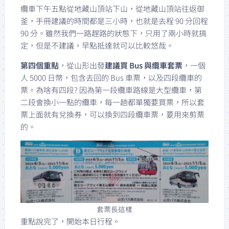
纜車下午五點從地藏山頂站下山，從地藏山頂站往返御
釜，手冊建議的時間都是三小時，也就是去程 90 分回程
90 分。雖然我們一路趕路的狀態下，只用了兩小時就搞
定，但是不建議，早點抵達就可以比較悠哉。
第四個重點
，從山形出發
建議買 Bus 與纜車套票
，一個
人 5000 日幣，包含去回的 Bus 車票，以及四段纜車的
票。為啥有四段? 因為第一段纜車路線是大型纜車，第
二段會換小一點的纜車，每一趟都單獨要買票，所以套
票上面就有兌換券，可以換到四段纜車票，要用來剪票
的。
套票長這樣
重點說完了，開始本日行程。