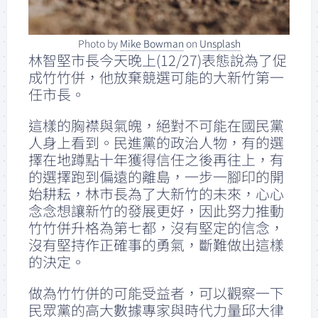
Photo by
Mike Bowman
on
Unsplash
林智堅市長今天晚上(12/27)表態說為了促
成竹竹併，他放棄競選可能的大新竹第一
任市長。
這樣的胸襟與氣魄，絕對不可能在國民黨
人身上看到。民進黨的政治人物，有的選
擇在地蹲點十年獲得信任之後再往上，有
的選擇跑到偏遠的離島，一步一腳印的開
始耕耘，林市長為了大新竹的未來，心心
念念想讓新竹的發展更好，因此努力推動
竹竹併升格為第七都，沒有堅定的信念，
沒有堅持作正確事的勇氣，斷難做出這樣
的決定。
做為竹竹併的可能受益者，可以觀察一下
民眾黨的高大數據專家與時代力量邱大律