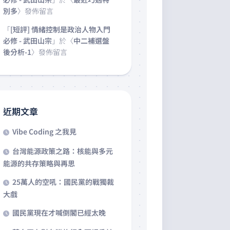
別多
〉發佈留言
「
[短評] 情緒控制是政治人物入門
必修 - 武田山宗
」於〈
中二補選盤
後分析-1
〉發佈留言
近期文章
Vibe Coding 之我見
台灣能源政策之路：核能與多元
能源的共存策略與再思
25萬人的空吼：國民黨的戰獨裁
大戲
國民黨現在才喊倒閣已經太晚