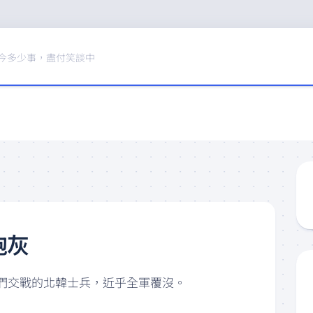
今多少事，盡付笑談中
砲灰
們交戰的北韓士兵，近乎全軍覆沒。