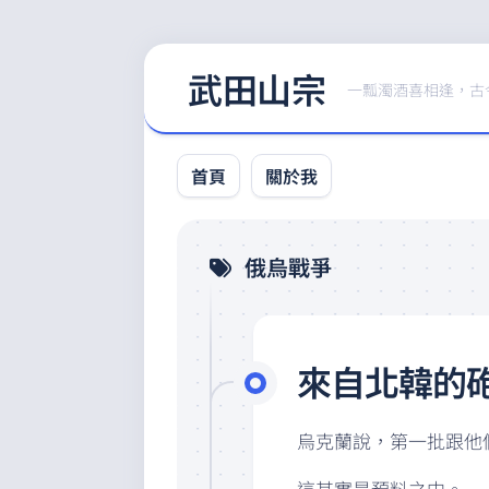
Skip
武田山宗
to
一瓢濁酒喜相逢，古
content
首頁
關於我
俄烏戰爭
來自北韓的
烏克蘭說，第一批跟他
這其實是預料之中。