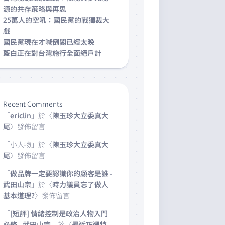
源的共存策略與再思
25萬人的空吼：國民黨的戰獨裁大
戲
國民黨現在才喊倒閣已經太晚
藍白正在對台灣施行全面絕戶計
Recent Comments
「
ericlin
」於〈
陳玉珍大立委真大
尾
〉發佈留言
「
小人物
」於〈
陳玉珍大立委真大
尾
〉發佈留言
「
做品牌一定要認識你的顧客是誰 -
武田山宗
」於〈
時力議員忘了做人
基本道理?
〉發佈留言
「
[短評] 情緒控制是政治人物入門
必修 - 武田山宗
」於〈
最近巧遇特